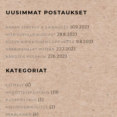
SIVUPALKKI
UUSIMMAT POSTAUKSET
ALHAALLA
10.9.2023
KANAN TERVEYS & SAIRAUDET
28.8.2023
MITÄ SUSULLE KUULUU?
9.8.2023
SUSUN KIVIKKOINEN LOPPUKESÄ
22.7.2023
HÄKKIKANALAT HIITEEN
27.6.2023
KANOJEN KESÄKUU
KATEGORIAT
(4)
ESITTELY
(19)
HÖPÖTTELYPOSTAUS
(1)
KUVAPOSTAUS
(1)
MIELIPIDEKIRJOITUS
(4)
SEKALAINEN