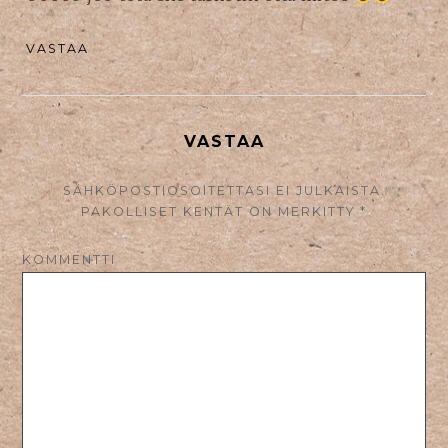
VASTAA
VASTAA
SÄHKÖPOSTIOSOITETTASI EI JULKAISTA.
PAKOLLISET KENTÄT ON MERKITTY
*
KOMMENTTI