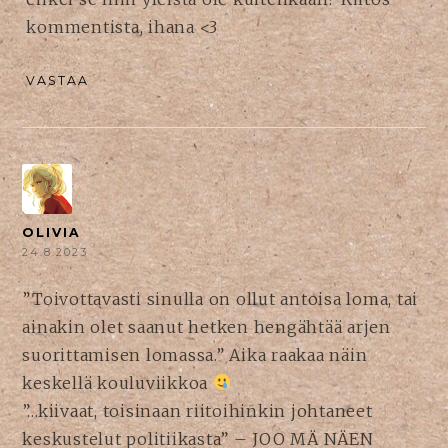
kommentista, ihana <3
VASTAA
OLIVIA
24.8.2023
”Toivottavasti sinulla on ollut antoisa loma, tai
ainakin olet saanut hetken hengähtää arjen
suorittamisen lomassa.” Aika raakaa näin
keskellä kouluviikkoa
”…kiivaat, toisinaan riitoihinkin johtaneet
keskustelut politiikasta” – JOO MÄ NÄEN