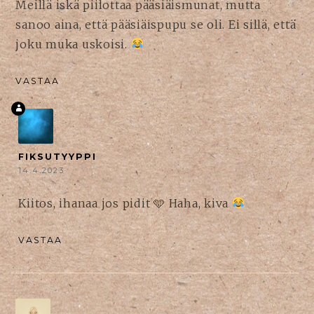
Meillä iskä piilottaa pääsiäismunat, mutta
sanoo aina, että pääsiäispupu se oli. Ei sillä, että
joku muka uskoisi.
VASTAA
FIKSUTYYPPI
14.4.2023
Kiitos, ihanaa jos pidit 🩵 Haha, kiva
VASTAA