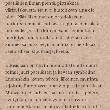
pääsiäinen ilman pientä, pirtsakkaa
väriruiskausta? Näin ei kuitenkaan aina ole
ollut. Pääsiäismunat on ortodoksisen
perinteen mukaisesti tavattu pitkään maalata
punaisiksi, värillä kun on sama symbolinen
merkitys kuin viinilläkin: Kristuksen veri.
Suomessa punasävyisiä munia on nerokkaasti
saatu aikaan sipulivärjäyksellä.
Oikeastaan on hyvin luonnollista, että muna
toimii juuri pääsiäisen ja kevään symbolina.
Ensinnäkin, kanan talven jälkeinen muninta
sijoittuu Euroopassa juurikin pääsiäisen aikaan.
Munaa on jo varhaisissa kulttuureissa pidetty
syntymän, hedelmällisyyden ja kasvun
tunnusmerkkinä, ja tätä symboliikkaa on ollut