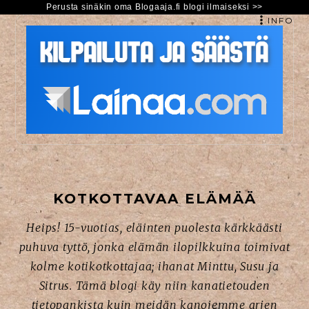
Perusta sinäkin oma Blogaaja.fi blogi ilmaiseksi >>
INFO
HYPPÄÄ
SISÄLTÖÖN
KOTKOTTAVAA ELÄMÄÄ
Heips! 15-vuotias, eläinten puolesta kärkkäästi
puhuva tyttö, jonka elämän ilopilkkuina toimivat
kolme kotikotkottajaa; ihanat Minttu, Susu ja
Sitrus. Tämä blogi käy niin kanatietouden
tietopankista kuin meidän kanojemme arjen