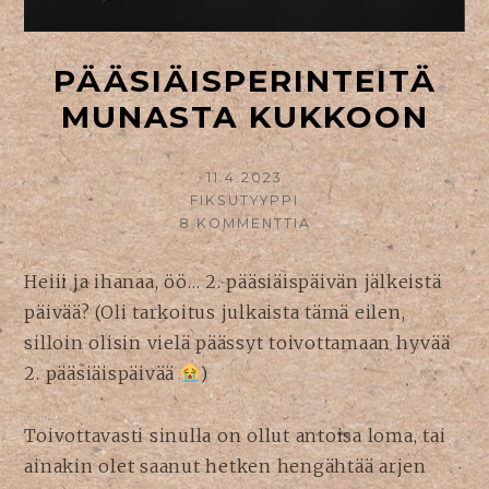
PÄÄSIÄISPERINTEITÄ
MUNASTA KUKKOON
KIRJOITETTU
11.4.2023
KIRJOITTAJA
FIKSUTYYPPI
8 KOMMENTTIA
ARTIKKELIIN
PÄÄSIÄISPERINTEIT
MUNASTA
Heiii ja ihanaa, öö… 2. pääsiäispäivän jälkeistä
KUKKOON
päivää? (Oli tarkoitus julkaista tämä eilen,
silloin olisin vielä päässyt toivottamaan hyvää
2. pääsiäispäivää
)
Toivottavasti sinulla on ollut antoisa loma, tai
ainakin olet saanut hetken hengähtää arjen