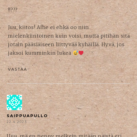
!!???
Juu, kiitos! Aihe ei ehkä oo niin
mielenkiintoinen kuin voisi, mutta pitihän sitä
jotain pääsiäiseen liittyvää kyhäillä. Hyvä, jos
jaksoi kumminkin lukea
VASTAA
SAIPPUAPULLO
22.4.2023
Uuu, mä en tienny melkein mitään näistä eri