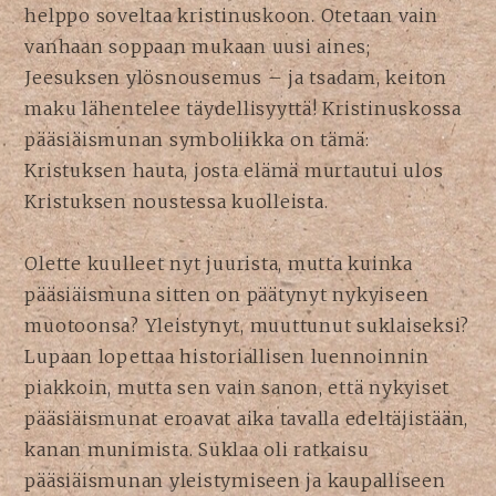
helppo soveltaa kristinuskoon. Otetaan vain
vanhaan soppaan mukaan uusi aines;
Jeesuksen ylösnousemus – ja tsadam, keiton
maku lähentelee täydellisyyttä! Kristinuskossa
pääsiäismunan symboliikka on tämä:
Kristuksen hauta, josta elämä murtautui ulos
Kristuksen noustessa kuolleista.
Olette kuulleet nyt juurista, mutta kuinka
pääsiäismuna sitten on päätynyt nykyiseen
muotoonsa? Yleistynyt, muuttunut suklaiseksi?
Lupaan lopettaa historiallisen luennoinnin
piakkoin, mutta sen vain sanon, että nykyiset
pääsiäismunat eroavat aika tavalla edeltäjistään,
kanan munimista. Suklaa oli ratkaisu
pääsiäismunan yleistymiseen ja kaupalliseen