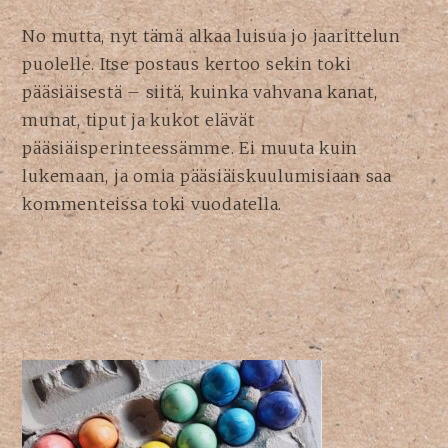
No mutta, nyt tämä alkaa luisua jo jaarittelun
puolelle. Itse postaus kertoo sekin toki
pääsiäisestä – siitä, kuinka vahvana kanat,
munat, tiput ja kukot elävät
pääsiäisperinteessämme. Ei muuta kuin
lukemaan, ja omia pääsiäiskuulumisiaan saa
kommenteissa toki vuodatella.