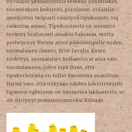
hyvinkin yksiselitteistä seikkaa. Ensinnäkin,
suomalainen keksintö, pörröinen, erilaisiin
asentoihin helposti vääntyvä tipukoriste, voi
vaikuttaa asiaan. Tipukoristeita on aiemmin
teetetty luultavasti ainakin Saksassa, mutta
perheyritys Weiste antoi pääsiäistipulle uuden,
suomalaisen ilmeen 1950-luvulla. Kuten
tiedettyä, suomalaiset hullaantuvat aina vain
suomalaiseen, joten eipä ihme, että
tipukoristeista on tullut Suomessa suosittuja.
Harmi vain, että nykyään näiden käsintehtyjen
tipusten valmistus on Suomessa lakkautettu, se
on siirtynyt massatuotannoksi Kiinaan.