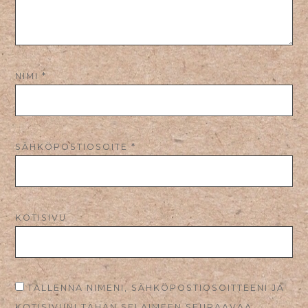
NIMI
*
SÄHKÖPOSTIOSOITE
*
KOTISIVU
TALLENNA NIMENI, SÄHKÖPOSTIOSOITTEENI JA
KOTISIVUNI TÄHÄN SELAIMEEN SEURAAVAA