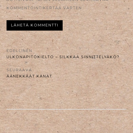
KOMMENTOINTIKERTAA VARTEN.
ARTIKKELIEN
EDELLINEN
EDELLINEN
ULKONAPITOKIELTO – SILKKAA SINNITTELYÄKÖ?
SELAUS
UUTINEN:
SEURAAVA
SEURAAVA
ÄÄNEKKÄÄT KANAT
UUTINEN: