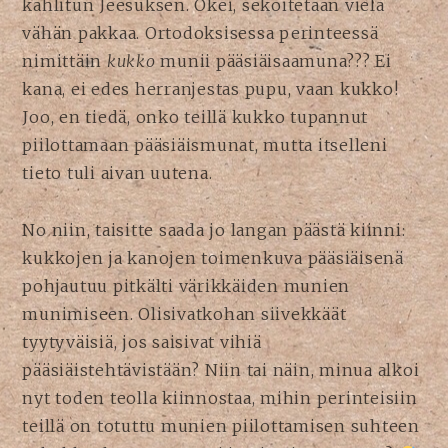
kahlitun Jeesuksen. Okei, sekoitetaan vielä
vähän pakkaa. Ortodoksisessa perinteessä
nimittäin
kukko
munii pääsiäisaamuna??? Ei
kana, ei edes herranjestas pupu, vaan kukko!
Joo, en tiedä, onko teillä kukko tupannut
piilottamaan pääsiäismunat, mutta itselleni
tieto tuli aivan uutena.
No niin, taisitte saada jo langan päästä kiinni:
kukkojen ja kanojen toimenkuva pääsiäisenä
pohjautuu pitkälti värikkäiden munien
munimiseen. Olisivatkohan siivekkäät
tyytyväisiä, jos saisivat vihiä
pääsiäistehtävistään? Niin tai näin, minua alkoi
nyt toden teolla kiinnostaa, mihin perinteisiin
teillä on totuttu munien piilottamisen suhteen