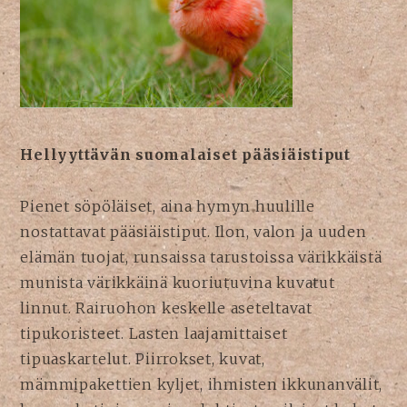
Hellyyttävän suomalaiset pääsiäistiput
Pienet söpöläiset, aina hymyn huulille
nostattavat pääsiäistiput. Ilon, valon ja uuden
elämän tuojat, runsaissa tarustoissa värikkäistä
munista värikkäinä kuoriutuvina kuvatut
linnut. Rairuohon keskelle aseteltavat
tipukoristeet. Lasten laajamittaiset
tipuaskartelut. Piirrokset, kuvat,
mämmipakettien kyljet, ihmisten ikkunanvälit,