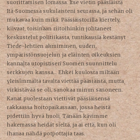
suorittamisen lomassa. Itse vietin pääsiäistä
Itä-Suomessa sukulaisteni seurassa, ja sehän oli
mukavaa kuin mikä. Pääsiäistorilla kiertely,
kiivaat, toisinaan riitoihinkin johtaneet
keskustelut politiikasta, tuntikausia kestänyt
Tiede-lehtien ahmiminen, uuden,
ympäristönsuojelun ja eläinten oikeuksien
kannalta utopistisen Suomen suunnittelu
serkkujen kanssa… Ehkei kuulosta miltään
yleisimmältä tavalta viettää pääsiäistä, mutta
virkistävää se oli, sanokaa minun sanoneen.
Kanat puolestaan viettivät pääsiäisensä
rakkaassa hoitopaikassaan, jossa heistä
pidettiin hyvä huoli. Tänään kävimme
hakemassa heidät sieltä, ja ai että, kun oli
ihanaa nähdä potpottajia taas.