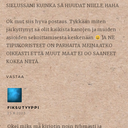
SIELUSSANI KUINKA SÄ HUUDAT NIILLE HAHA
Ok mut siis hyvä postaus. Tykkään miten
järkyttynyt sä olit kaikista kanojen ja muiden
asioiden sekoittamisesta keskenään
JA NE
TIPUKORISTEET ON PARHAITA MEINAATKO
OIKEASTI ETTÄ MUUT MAAT EI OO SAANEET
KOKEA NIITÄ.
VASTAA
FIKSUTYYPPI
25.8.2023
Okei miks mä kirjotin noin tyhmästi ja