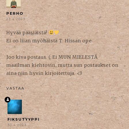
PERHO
22.4.2023
Hyvää pääsiäistä!
Ei oo liian myöhäistä T: Hissan ope
Joo kiva postaus. (: Ei MUN MIELESTÄ
maailman kiehtovin, mutta sun postaukset on
aina niin hyvin kirjoitettuja. <3
VASTAA
FIKSUTYYPPI
30.4.2023