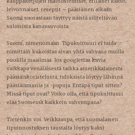
kauppaketjujen mainoslehtiset, erilaiset kakut,
leivonnaiset, reseptit – pääsiäisen aikaan
Suomi suorastaan täyttyy näistä siliteltävän
suloisista kanavauvoista.
Suomi, nimenomaan. Tipukulttuuri ei taida
nimittäin kukoistaa aivan yhtä vahvana muilla
puolilla maailmaa. Jos googlettaa kuvia
vaikkapa venäläisestä taikka amerikkalaisesta
pääsiäiskoristelusta, tuloksista löytyy lähinnä
pääsiäismunia ja -pupuja. Entäpä tiput sitten?
Missä tiput ovat? Voiko olla, että tipukulttuuri
elää Suomessa kaikkein vahvimpana?
Tietenkin voi. Veikkaanpa, että suomalaisen
tipuinnostuksen taustalta löytyy kaksi