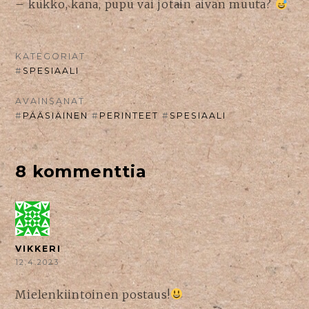
– kukko, kana, pupu vai jotain aivan muuta?
KATEGORIAT
#
SPESIAALI
AVAINSANAT
#
PÄÄSIÄINEN
#
PERINTEET
#
SPESIAALI
8 kommenttia
VIKKERI
12.4.2023
Mielenkiintoinen postaus!