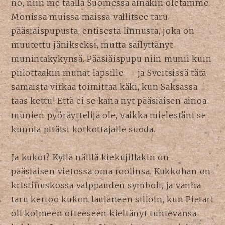
no, niin me täällä Suomessa ainakin oletamme.
Monissa muissa maissa vallitsee taru
pääsiäispupusta, entisestä linnusta, joka on
muutettu jänikseksi, mutta säilyttänyt
munintakykynsä. Pääsiäispupu niin munii kuin
piilottaakin munat lapsille – ja Sveitsissä tätä
samaista virkaa toimittaa käki, kun Saksassa
taas kettu! Että ei se kana nyt pääsiäisen ainoa
munien pyöräyttelijä ole, vaikka mielestäni se
kunnia pitäisi kotkottajalle suoda.
Ja kukot? Kyllä näillä kiekujillakin on
pääsiäisen vietossa oma roolinsa. Kukkohan on
kristinuskossa valppauden symboli, ja vanha
taru kertoo kukon laulaneen silloin, kun Pietari
oli kolmeen otteeseen kieltänyt tuntevansa