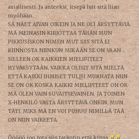
asiallisesti. Ja anteeksi, itsepä luit sitä liian
myöhään.
SÄ NÄET AIVAN OIKEIN JA NE OLI ÄRSYTTÄVIÄ.
MÄ MEINASIN KIRJOTTAA TÄHÄN MUN
PIKKUSISKON NIMEN MUT SIIS SITÄ EI
KIINNOSTA NIINKUN MIKÄÄN SE ON VAAN
SILLEEN OK KAIKKIEN MIELIPITEET
HYVÄKSYTÄÄN, VAIKKA OLISIT SITÄ MIELTÄ
ETTÄ KAIKKI IHMISET TULISI MURHATA NIIN
SE ON OK KOSKA KAIKKI MIELIPITEET ON OK
MÄ OLEN VAIN SUVAITSEVAINEN. JA TOINEN
X-HENKILÖ VASTA ÄRSYTTÄVÄ ONKIN, MUN
TÄTI. MIKS MÄ EN VOI PUHUU NIMILLÄ TÄÄ
ON NIIN VAIKEETA.
Ööööö joo tota siis tarkotin että kiitos