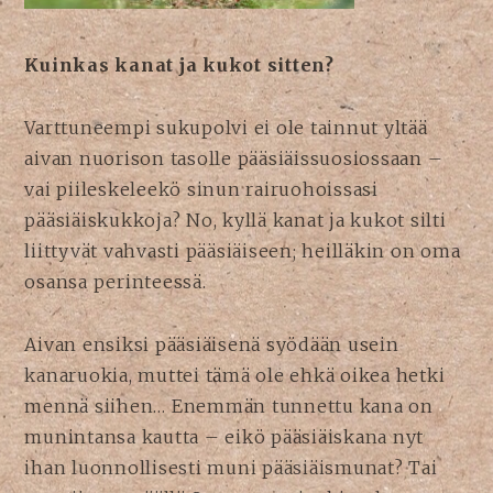
Kuinkas kanat ja kukot sitten?
Varttuneempi sukupolvi ei ole tainnut yltää
aivan nuorison tasolle pääsiäissuosiossaan –
vai piileskeleekö sinun rairuohoissasi
pääsiäiskukkoja? No, kyllä kanat ja kukot silti
liittyvät vahvasti pääsiäiseen; heilläkin on oma
osansa perinteessä.
Aivan ensiksi pääsiäisenä syödään usein
kanaruokia, muttei tämä ole ehkä oikea hetki
mennä siihen… Enemmän tunnettu kana on
munintansa kautta – eikö pääsiäiskana nyt
ihan luonnollisesti muni pääsiäismunat? Tai