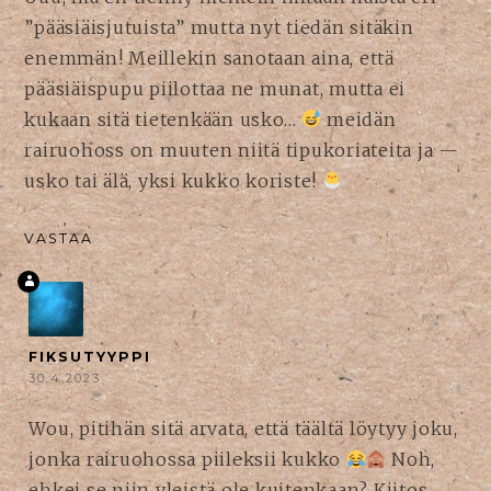
”pääsiäisjutuista” mutta nyt tiedän sitäkin
enemmän! Meillekin sanotaan aina, että
pääsiäispupu piilottaa ne munat, mutta ei
kukaan sitä tietenkään usko…
meidän
rairuohoss on muuten niitä tipukoriateita ja —
usko tai älä, yksi kukko koriste!
VASTAA
FIKSUTYYPPI
30.4.2023
Wou, pitihän sitä arvata, että täältä löytyy joku,
jonka rairuohossa piileksii kukko
Noh,
ehkei se niin yleistä ole kuitenkaan? Kiitos