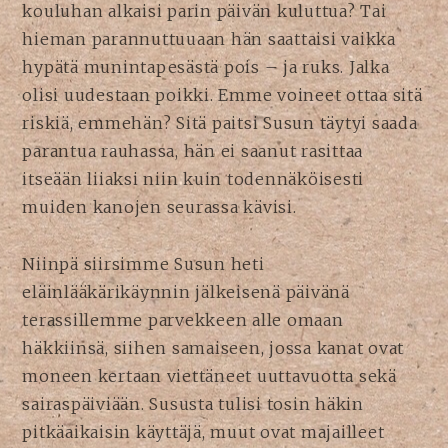
kouluhan alkaisi parin päivän kuluttua? Tai
hieman parannuttuuaan hän saattaisi vaikka
hypätä munintapesästä pois – ja ruks. Jalka
olisi uudestaan poikki. Emme voineet ottaa sitä
riskiä, emmehän? Sitä paitsi Susun täytyi saada
parantua rauhassa, hän ei saanut rasittaa
itseään liiaksi niin kuin todennäköisesti
muiden kanojen seurassa kävisi.
Niinpä siirsimme Susun heti
eläinlääkärikäynnin jälkeisenä päivänä
terassillemme parvekkeen alle omaan
häkkiinsä, siihen samaiseen, jossa kanat ovat
moneen kertaan viettäneet uuttavuotta sekä
sairaspäiviään. Sususta tulisi tosin häkin
pitkäaikaisin käyttäjä, muut ovat majailleet