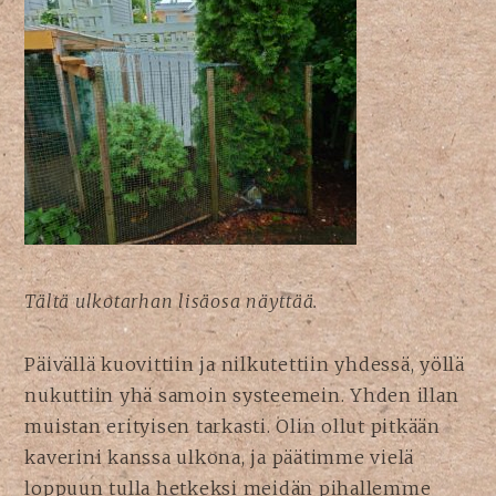
Tältä ulkotarhan lisäosa näyttää.
Päivällä kuovittiin ja nilkutettiin yhdessä, yöllä
nukuttiin yhä samoin systeemein. Yhden illan
muistan erityisen tarkasti. Olin ollut pitkään
kaverini kanssa ulkona, ja päätimme vielä
loppuun tulla hetkeksi meidän pihallemme