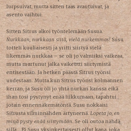
lurpsuivat, mutta sitten taas avautuivat, ja
asento vaihtui.
Sitten Sitrus alkoi työntelemään Susua.
Nurkkaan, nurkkaan siitä, vielä nurkemmas!
Susu
totteli kuuliaisesti ja yritti siirtyä vielä
likemmäs nurkkaa – se oli jo valmiiksi vaikeaa,
mutta murtunut jalka vaikeutti siirtymistä
entisestään. Ja hetken päästä Sitrus työnsi
uudestaan. Mutta kun Sitrus työnsi kolmannen
kerran, ja Susu oli jo yhtä nurkan kanssa eikä
ihan tosi pystynyt enää liikkumaan, tapahtui
jotain ennennäkemätöntä. Susu nokkaisi
Sitrusta silminnähden ärtyneenä.
Lopeta jo, en
minä pysty enää siirtymään.
Se oli outoa nähdä
sillä… Ei Susu yksinkertaisesti ollut kana, joka