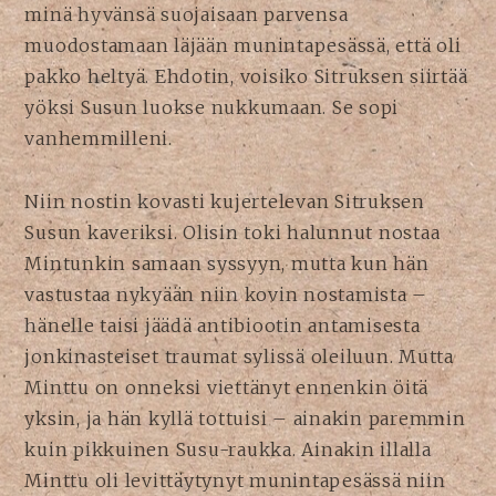
minä hyvänsä suojaisaan parvensa
muodostamaan läjään munintapesässä, että oli
pakko heltyä. Ehdotin, voisiko Sitruksen siirtää
yöksi Susun luokse nukkumaan. Se sopi
vanhemmilleni.
Niin nostin kovasti kujertelevan Sitruksen
Susun kaveriksi. Olisin toki halunnut nostaa
Mintunkin samaan syssyyn, mutta kun hän
vastustaa nykyään niin kovin nostamista –
hänelle taisi jäädä antibiootin antamisesta
jonkinasteiset traumat sylissä oleiluun. Mutta
Minttu on onneksi viettänyt ennenkin öitä
yksin, ja hän kyllä tottuisi – ainakin paremmin
kuin pikkuinen Susu-raukka. Ainakin illalla
Minttu oli levittäytynyt munintapesässä niin