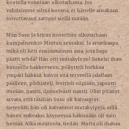
koetella voimiaan ulkotarhassa. Jos
vahtisimme silmä kovana, ei hänelle ainakaan
toivottavasti sattuisi siellä mitään.
Niin Susu ja Sitrus nostettiin ulkotarhaan
kumpainenkin Mintun seuraksi. Ja arvatkaapa,
mikä oli heti ensimmäinen asia, jota Susu
päätti tehdä? Hän otti mutakylvyn! Sukelsi ihan
kunnolla hakkeeseen, pöllytteli hiekkaa
ympäri häkkiä, kaivoi sitä terveellä jalallaan
päälleen, pörhisteli, levitteli siipiään, rapsutti
itseään, nautti, ilmiselvästi nautti. Olisi pitänyt
arvata, että tätähän Susu oli kaivannut,
tietenkin hän oli kaivannut mutakylpyjä, sillä
hänen ankeaksi käyneessä häkissään oli vain
heinää. Aika mautonta, tiedän. Mutta oli ihanaa