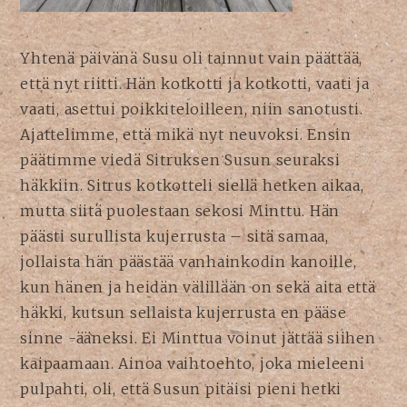
Yhtenä päivänä Susu oli tainnut vain päättää,
että nyt riitti. Hän kotkotti ja kotkotti, vaati ja
vaati, asettui poikkiteloilleen, niin sanotusti.
Ajattelimme, että mikä nyt neuvoksi. Ensin
päätimme viedä Sitruksen Susun seuraksi
häkkiin. Sitrus kotkotteli siellä hetken aikaa,
mutta siitä puolestaan sekosi Minttu. Hän
päästi surullista kujerrusta – sitä samaa,
jollaista hän päästää vanhainkodin kanoille,
kun hänen ja heidän välillään on sekä aita että
häkki, kutsun sellaista kujerrusta en pääse
sinne -ääneksi. Ei Minttua voinut jättää siihen
kaipaamaan. Ainoa vaihtoehto, joka mieleeni
pulpahti, oli, että Susun pitäisi pieni hetki