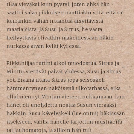
tilaa vieväksi kuin pystyi, joten ehkä hän
saattoi salaa pikkuisen nauttiakin siitä, että sai
kerrankin vähän irtaantua ärsyttävistä
maatiaisista. Ja Susu ja Sitrus, he vasta
hellyyttäviä olivatkin makoillessaan häkin
nurkassa aivan kylki kyljessä.
Pikkuhiljaa rutiini alkoi muodostua. Sitrus ja
Minttu viettivät päivät yhdessä, Susu ja Sitrus
yöt. Eräänä iltana Sitrus jopa seisoskeli
hämmentyneen näköisenä ulkotarhassa, eikä
ollut mennyt Mintun viereen nukkumaan, kun
hänet oli unohdettu nostaa Susun vieraaksi
häkkiin. Susu käveleskeli (lue:ontui) häkissään
itsekseen, välillä hänelle tarjottiin mustikoita
tai jauhomatoja, ja silloin hän tuli