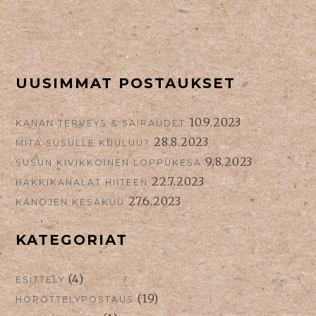
SIVUPALKKI
UUSIMMAT POSTAUKSET
ALHAALLA
10.9.2023
KANAN TERVEYS & SAIRAUDET
28.8.2023
MITÄ SUSULLE KUULUU?
9.8.2023
SUSUN KIVIKKOINEN LOPPUKESÄ
22.7.2023
HÄKKIKANALAT HIITEEN
27.6.2023
KANOJEN KESÄKUU
KATEGORIAT
(4)
ESITTELY
(19)
HÖPÖTTELYPOSTAUS