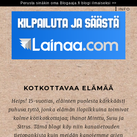
Perusta sinäkin oma Blogaaja.fi blogi ilmaiseksi >>
INFO
HYPPÄÄ
SISÄLTÖÖN
KOTKOTTAVAA ELÄMÄÄ
Heips! 15-vuotias, eläinten puolesta kärkkäästi
puhuva tyttö, jonka elämän ilopilkkuina toimivat
kolme kotikotkottajaa; ihanat Minttu, Susu ja
Sitrus. Tämä blogi käy niin kanatietouden
tietopankista kuin meidän kanojemme arjen