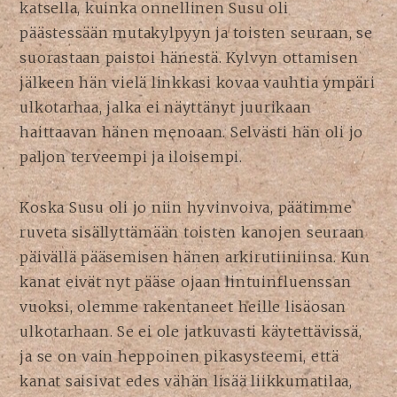
katsella, kuinka onnellinen Susu oli
päästessään mutakylpyyn ja toisten seuraan, se
suorastaan paistoi hänestä. Kylvyn ottamisen
jälkeen hän vielä linkkasi kovaa vauhtia ympäri
ulkotarhaa, jalka ei näyttänyt juurikaan
haittaavan hänen menoaan. Selvästi hän oli jo
paljon terveempi ja iloisempi.
Koska Susu oli jo niin hyvinvoiva, päätimme
ruveta sisällyttämään toisten kanojen seuraan
päivällä pääsemisen hänen arkirutiiniinsa. Kun
kanat eivät nyt pääse ojaan lintuinfluenssan
vuoksi, olemme rakentaneet heille lisäosan
ulkotarhaan. Se ei ole jatkuvasti käytettävissä,
ja se on vain heppoinen pikasysteemi, että
kanat saisivat edes vähän lisää liikkumatilaa,