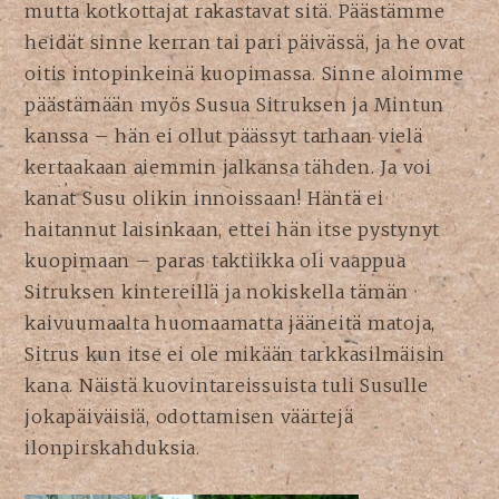
mutta kotkottajat rakastavat sitä. Päästämme
heidät sinne kerran tai pari päivässä, ja he ovat
oitis intopinkeinä kuopimassa. Sinne aloimme
päästämään myös Susua Sitruksen ja Mintun
kanssa – hän ei ollut päässyt tarhaan vielä
kertaakaan aiemmin jalkansa tähden. Ja voi
kanat Susu olikin innoissaan! Häntä ei
haitannut laisinkaan, ettei hän itse pystynyt
kuopimaan – paras taktiikka oli vaappua
Sitruksen kintereillä ja nokiskella tämän
kaivuumaalta huomaamatta jääneitä matoja,
Sitrus kun itse ei ole mikään tarkkasilmäisin
kana. Näistä kuovintareissuista tuli Susulle
jokapäiväisiä, odottamisen väärtejä
ilonpirskahduksia.