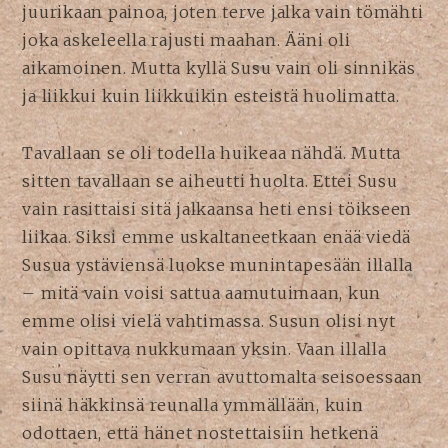
juurikaan painoa, joten terve jalka vain tömähti
joka askeleella rajusti maahan. Ääni oli
aikamoinen. Mutta kyllä Susu vain oli sinnikäs
ja liikkui kuin liikkuikin esteistä huolimatta.
Tavallaan se oli todella huikeaa nähdä. Mutta
sitten tavallaan se aiheutti huolta. Ettei Susu
vain rasittaisi sitä jalkaansa heti ensi töikseen
liikaa. Siksi emme uskaltaneetkaan enää viedä
Susua ystäviensä luokse munintapesään illalla
– mitä vain voisi sattua aamutuimaan, kun
emme olisi vielä vahtimassa
. Susun olisi nyt
vain opittava nukkumaan yksin. Vaan illalla
Susu näytti sen verran avuttomalta seisoessaan
siinä häkkinsä reunalla ymmällään, kuin
odottaen, että hänet nostettaisiin hetkenä