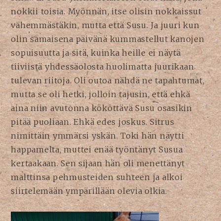
nokkii toisia. Myönnän, itse olisin nokkaissut
vähemmästäkin, mutta että Susu. Ja juuri kun
olin samaisena päivänä kummastellut kanojen
sopuisuutta ja sitä, kuinka heille ei näytä
tiiviistä yhdessäolosta huolimatta juurikaan
tulevan riitoja. Oli outoa nähdä ne tapahtumat,
mutta se oli hetki, jolloin tajusin, että ehkä
aina niin avutonna kököttävä Susu osasikin
pitää puoliaan. Ehkä edes joskus. Sitrus
nimittäin ymmärsi yskän. Toki hän näytti
happamelta, muttei enää työntänyt Susua
kertaakaan. Sen sijaan hän oli menettänyt
malttinsa pehmusteiden suhteen ja alkoi
siirtelemään ympärillään olevia olkia.