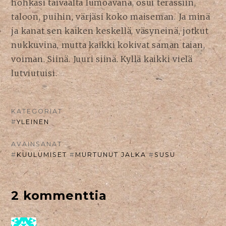
hohkasi taivaalta lumoavana, osui terassiin,
taloon, puihin, värjäsi koko maiseman. Ja minä
ja kanat sen kaiken keskellä, väsyneinä, jotkut
nukkuvina, mutta kaikki kokivat saman taian,
voiman. Siinä. Juuri siinä. Kyllä kaikki vielä
lutviutuisi.
KATEGORIAT
#
YLEINEN
AVAINSANAT
#
KUULUMISET
#
MURTUNUT JALKA
#
SUSU
2 kommenttia