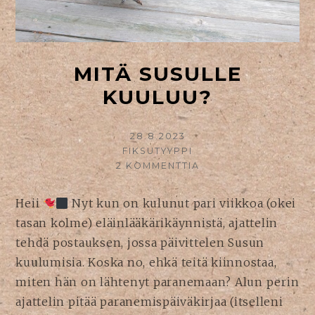
MITÄ SUSULLE
KUULUU?
KIRJOITETTU
28.8.2023
KIRJOITTAJA
FIKSUTYYPPI
2 KOMMENTTIA
ARTIKKELIIN
MITÄ
SUSULLE
Heii
Nyt kun on kulunut pari viikkoa (okei
KUULUU?
tasan kolme) eläinlääkärikäynnistä, ajattelin
tehdä postauksen, jossa päivittelen Susun
kuulumisia. Koska no, ehkä teitä kiinnostaa,
miten hän on lähtenyt paranemaan? Alun perin
ajattelin pitää paranemispäiväkirjaa (itselleni