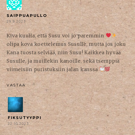
SAIPPUAPULLO
29.9.2023
Kiva kuulla, että Susu voi jo paremmin
olipa kova koettelemus Susulle, mutta jos joku
Kana tuosta selviää, niin Susu! Kaikkea hyvää
Susulle, ja muillekin kanoille, sekä tsemppiä
viimeisiin puristuksiin jalan kanssa
VASTAA
FIKSUTYYPPI
22.10.2023