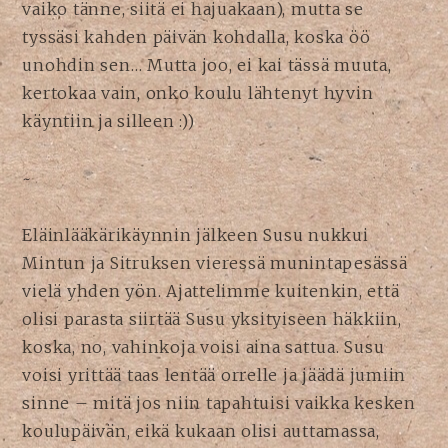
vaiko tänne, siitä ei hajuakaan), mutta se
tyssäsi kahden päivän kohdalla, koska öö
unohdin sen… Mutta joo, ei kai tässä muuta,
kertokaa vain, onko koulu lähtenyt hyvin
käyntiin ja silleen :))
~
Eläinlääkärikäynnin jälkeen Susu nukkui
Mintun ja Sitruksen vieressä munintapesässä
vielä yhden yön. Ajattelimme kuitenkin, että
olisi parasta siirtää Susu yksityiseen häkkiin,
koska, no, vahinkoja voisi aina sattua. Susu
voisi yrittää taas lentää orrelle ja jäädä jumiin
sinne – mitä jos niin tapahtuisi vaikka kesken
koulupäivän, eikä kukaan olisi auttamassa,