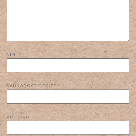
NIMI
*
SÄHKÖPOSTIOSOITE
*
KOTISIVU