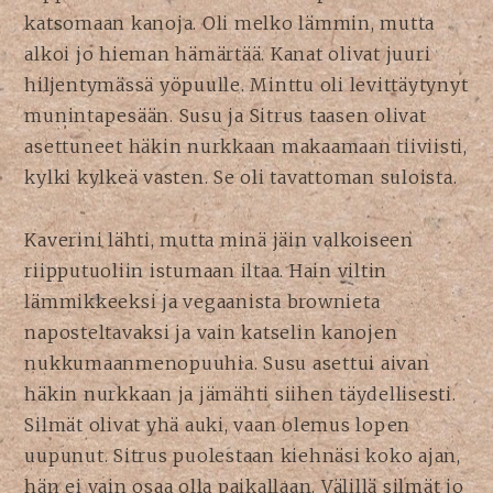
katsomaan kanoja. Oli melko lämmin, mutta
alkoi jo hieman hämärtää. Kanat olivat juuri
hiljentymässä yöpuulle. Minttu oli levittäytynyt
munintapesään. Susu ja Sitrus taasen olivat
asettuneet häkin nurkkaan makaamaan tiiviisti,
kylki kylkeä vasten. Se oli tavattoman suloista.
Kaverini lähti, mutta minä jäin valkoiseen
riipputuoliin istumaan iltaa. Hain viltin
lämmikkeeksi ja vegaanista brownieta
naposteltavaksi ja vain katselin kanojen
nukkumaanmenopuuhia. Susu asettui aivan
häkin nurkkaan ja jämähti siihen täydellisesti.
Silmät olivat yhä auki, vaan olemus lopen
uupunut. Sitrus puolestaan kiehnäsi koko ajan,
hän ei vain osaa olla paikallaan. Välillä silmät jo