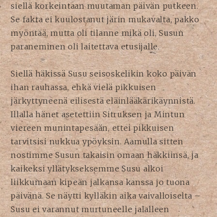
siellä korkeintaan muutaman päivän putkeen.
Se fakta ei kuulostanut järin mukavalta, pakko
myöntää, mutta oli tilanne mikä oli, Susun
paraneminen oli laitettava etusijalle.
Siellä häkissä Susu seisoskelikin koko päivän
ihan rauhassa, ehkä vielä pikkuisen
järkyttyneenä eilisestä eläinlääkärikäynnistä.
Illalla hänet asetettiin Sitruksen ja Mintun
viereen munintapesään, ettei pikkuisen
tarvitsisi nukkua ypöyksin. Aamulla sitten
nostimme Susun takaisin omaan häkkiinsä, ja
kaikeksi yllätykseksemme Susu alkoi
liikkumaan kipeän jalkansa kanssa jo tuona
päivänä. Se näytti kylläkin aika vaivalloiselta –
Susu ei varannut murtuneelle jalalleen